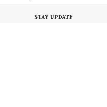
STAY UPDATE
Subscribe my Newsletter for new blog posts, tips & new photos.
Let's stay updated!
Copyright 2019 By Creamii Waffle | All Right Reserved.