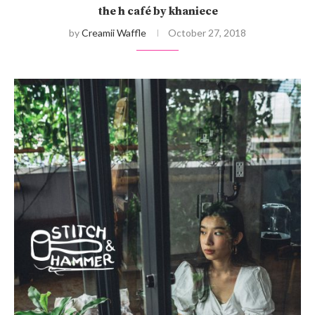
the h café by khaniece
by
Creamii Waffle
October 27, 2018