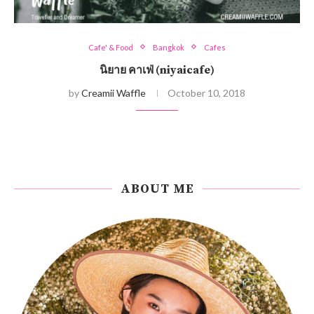
Cafe' & Food
Bangkok
Cafes
นิยาย คาเฟ่ (niyaicafe)
by
Creamii Waffle
October 10, 2018
ABOUT ME