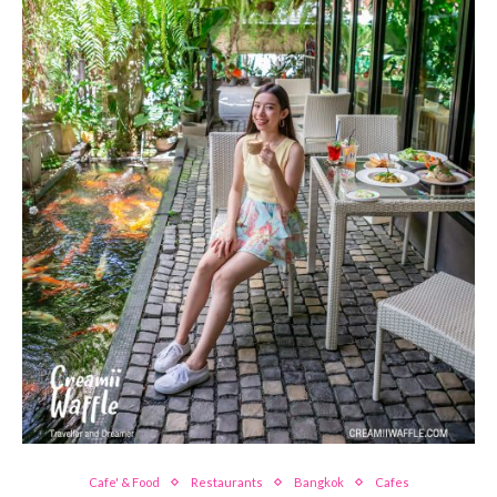
Cafe' & Food
Restaurants
Bangkok
Cafes