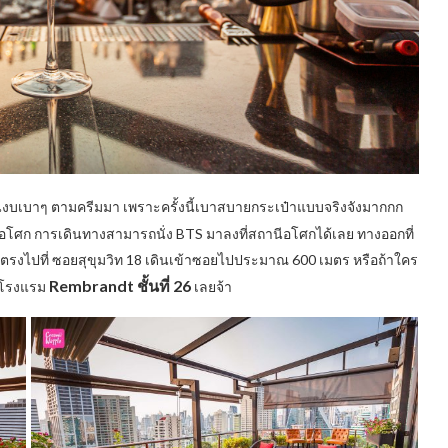
นงบเบาๆ ตามครีมมา เพราะครั้งนี้เบาสบายกระเป๋าแบบจริงจังมากกก
อโศก การเดินทางสามารถนั่ง BTS มาลงที่สถานีอโศกได้เลย ทางออกที่
นตรงไปที่ ซอยสุขุมวิท 18 เดินเข้าซอยไปประมาณ 600 เมตร หรือถ้าใคร
R
e
mbrandt ชั้นที่ 26
ี่โรงแรม
เลยจ้า