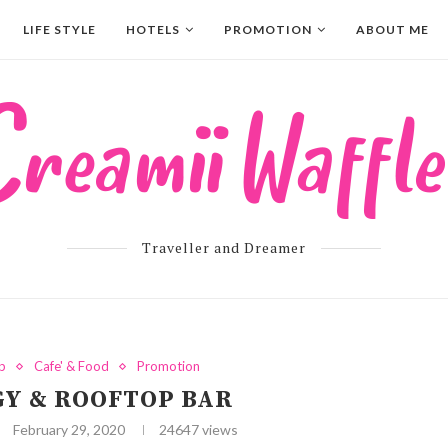
LIFE STYLE
HOTELS
PROMOTION
ABOUT ME
Traveller and Dreamer
p
Cafe' & Food
Promotion
GY & ROOFTOP BAR
February 29, 2020
24647
views