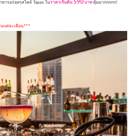
590
อาหารอร่อยๆสไตล์ Tapas ใน
ราคาเริ่มต้น
บาท
คุ้มมากกกกก!
ในแต่ละเดือน***