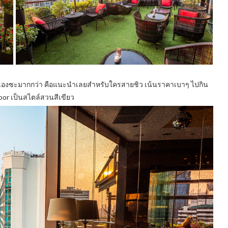
เองซะมากกว่า คือแนะนำเลยสำหรับใครสายชิว เน้นราคาเบาๆ ไปกิน
r เป็นสไตล์สวนสีเขียว