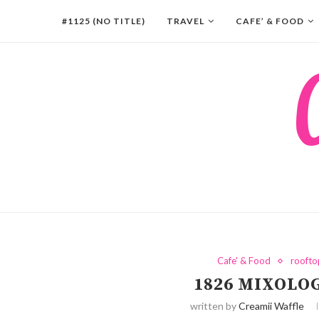
#1125 (NO TITLE)
TRAVEL
CAFE’ & FOOD
Cafe' & Food
roofto
1826 MIXOLO
written by
Creamii Waffle