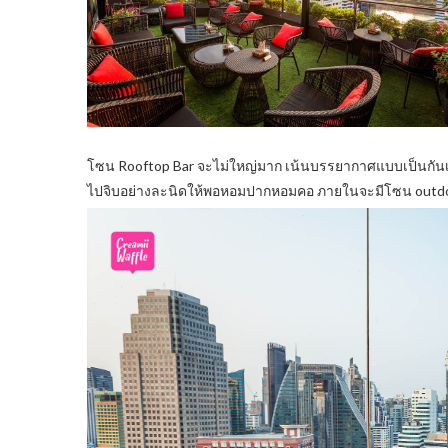
โซน Rooftop Bar จะไม่ใหญ่มาก เน้นบรรยากาศแบบเป็นกัน
ไปจิบอย่างละนิดให้พอหอมปากหอมคอ ภายในจะมีโซน outdoo