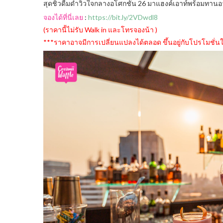
สุดชิวดื่มด่ำวิวใจกลางอโศกชั้น 26 มาแฮงค์เอาท์พร้อมทาน
จองได้ที่นี่เลย
:
https://bit.ly/2VDwdl8
(ราคานี้ไม่รับ Walk in และโทรจองน้า )
***ราคาอาจมีการเปลี่ยนแปลงได้ตลอด ขึ้นอยู่กับโปรโมชั่น