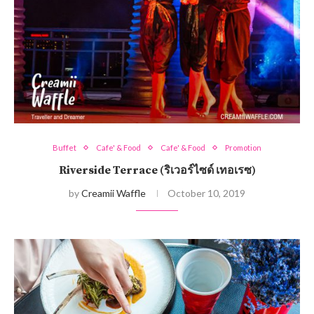
Buffet
Cafe' & Food
Cafe' & Food
Promotion
Riverside Terrace (ริเวอร์ไซด์ เทอเรซ)
by
Creamii Waffle
October 10, 2019