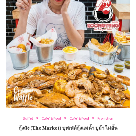
Buffet
Cafe' & Food
Cafe' & Food
Promotion
กุ้งถัง (The Market) บุฟเฟ่ต์กุ้งแม่น้ำ ปูม้า ไม่อั้น