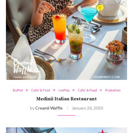
Buffet
Cafe' & Food
rooftop
Cafe' & Food
Promotion
Medinii Italian Restaurant
by
Creamii Waffle
January 26, 2020