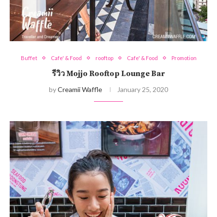
Buffet
Cafe' & Food
rooftop
Cafe' & Food
Promotion
รีวิว Mojjo Rooftop Lounge Bar
by
Creamii Waffle
January 25, 2020