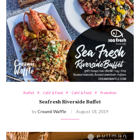
Buffet
Cafe' & Food
Cafe' & Food
Promotion
Seafresh Riverside Buffet
by
Creamii Waffle
August 18, 2019