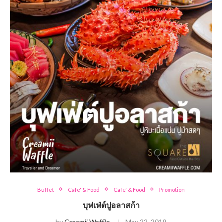
Buffet
Cafe' & Food
Cafe' & Food
Promotion
บุฟเฟ่ต์ปูอลาสก้า
by
Creamii Waffle
May 22, 2019