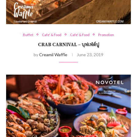
Buffet
Cafe' & Food
Cafe' & Food
Promotion
CRAB CARNIVAL – บุฟเฟ่ต์ปู
by
Creamii Waffle
June 23, 2019