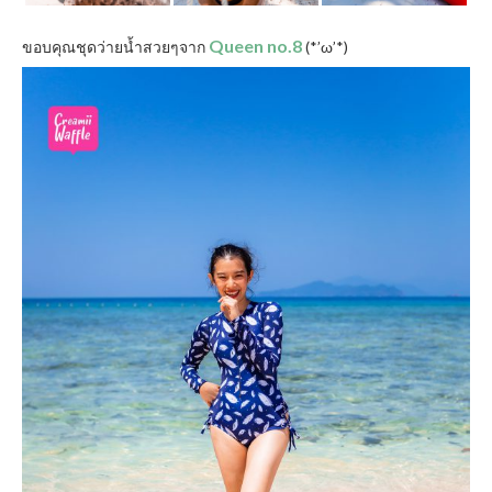
Queen no.8
ขอบคุณชุดว่ายน้ำสวยๆจาก
(*’ω’*)