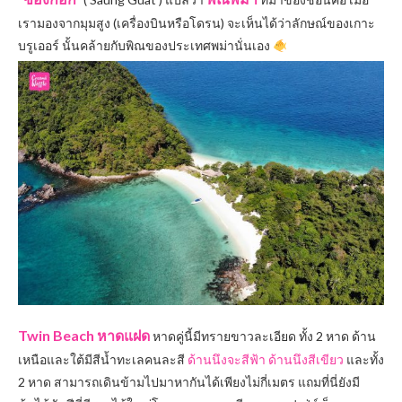
เรามองจากมุมสูง (เครื่องบินหรือโดรน) จะเห็นได้ว่าลักษณ์ของเกาะ
บรูเออร์ นั้นคล้ายกับพิณของประเทศพม่านั่นเอง
Twin Beach หาดแฝด
หาดคู่นี้มีทรายขาวละเอียด ทั้ง 2 หาด ด้าน
เหนือและใต้มีสีน้ำทะเลคนละสี
ด้านนึงจะสีฟ้า ด้านนึงสีเขียว
และทั้ง
2 หาด สามารถเดินข้ามไปมาหากันได้เพียงไม่กี่เมตร แถมที่นี่ยังมี