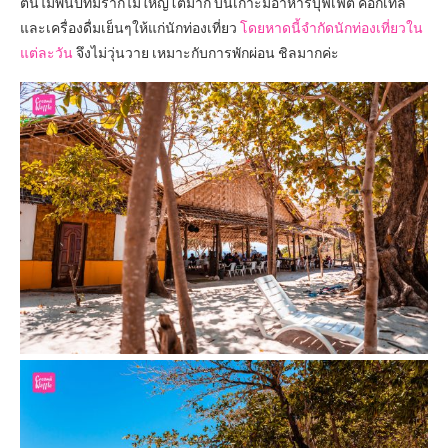
ต้นไม้พันปีที่มีรากไม้ใหญ่โตมาก บนเกาะมีอาหารบุฟเฟ่ต์ ค็อกเทล
และเครื่องดื่มเย็นๆให้แก่นักท่องเที่ยว
โดยหาดนี้จำกัดนักท่องเที่ยวใน
แต่ละวัน
จึงไม่วุ่นวาย เหมาะกับการพักผ่อน ชิลมากค่ะ