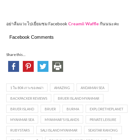
อย่าลืมแวะไปเยี่ยมชม Facebook
Creamii Waffle
กันนนะคะ
Facebook Comments
Share this...
1 ใน 804 เกาะของพม่า
AMAZING
ANDAMAN SEA
BACKPACKER REVIEWS
BRUER ISLAND MYANMAR
BRUER ISLAND
BRUER
BURMA
EXPLORETHEPLANET
MYANMAR SEA
MYANMAR'S ISLANDS
PRIVATE LEISURE
RUBYSTARS
SALI ISLAND MYANMAR
SEASTAR RANONG