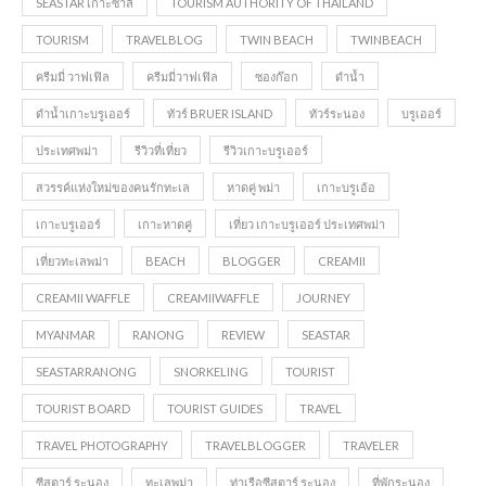
SEASTAR เกาะซาลิ
TOURISM AUTHORITY OF THAILAND
TOURISM
TRAVELBLOG
TWIN BEACH
TWINBEACH
ครีมมี่ วาฟเฟิล
ครีมมี่วาฟเฟิล
ซองก๊อก
ดำน้ำ
ดำน้ำเกาะบรูเออร์
ทัวร์ BRUER ISLAND
ทัวร์ระนอง
บรูเออร์
ประเทศพม่า
รีวิวที่เที่ยว
รีวิวเกาะบรูเออร์
สวรรค์แห่งใหม่ของคนรักทะเล
หาดคู่ พม่า
เกาะบรูเอ้อ
เกาะบรูเออร์
เกาะหาดคู่
เที่ยว เกาะบรูเออร์ ประเทศพม่า
เที่ยวทะเลพม่า
BEACH
BLOGGER
CREAMII
CREAMII WAFFLE
CREAMIIWAFFLE
JOURNEY
MYANMAR
RANONG
REVIEW
SEASTAR
SEASTARRANONG
SNORKELING
TOURIST
TOURIST BOARD
TOURIST GUIDES
TRAVEL
TRAVEL PHOTOGRAPHY
TRAVELBLOGGER
TRAVELER
ซีสตาร์ ระนอง
ทะเลพม่า
ท่าเรือซีสตาร์ ระนอง
ที่พักระนอง