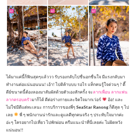
ได้มาแค่นี้ก็ฟินสุดๆแล้ววว รับรองกลับไปชื่นอกชื่นใจ มีแรงกลับมา
ทำงานต่อแน่นอนนน! เอ้า! ไปดิค้าบบบ รอไร แท็กคนรู้ใจด่วนๆ
?
ดี๊
ดีย์ขนาดนี้ต้องลองมาสัมผัสด้วยตัวเองสักครั้ง จะ
ลากเพื่อน ลากแฟน
ลากครอบครัว
มาก็ได้ ดีต่อร่างกายและจิตใจมากเว่อร์
อ้อ! และ
ไม่ใช่มีดีแต่ทะเลนะ การบริการของพี่ๆ
SeaStar Ranong
ก็ดีสุด ๆ ไป
เลย
พี่ ๆ พนักงานน่ารักและดูแลดีทุกคนจริง ๆ ประทับใจมากค่ะ
อ่ะๆ ใครอยากไปเที่ยว ไปพักผ่อน ครีมแนะนำที่นี่เลยค่ะ ไม่ผิดหวัง
แน่นอน!!