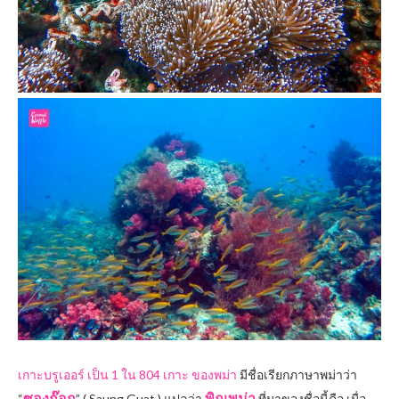
เกาะบรูเออร์ เป็น 1 ใน 804 เกาะ ของพม่า
มีชื่อเรียกภาษาพม่าว่า
ซองก๊อก
พิณพม่า
“
” ( Saung Guat ) แปลว่า
ที่มาของชื่อนี้คือ เมื่อ