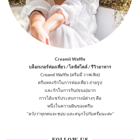
Creamii Waffle
บล็อกเกอร์ท่องเที่ยว / ไลฟ์สไตล์ / รีวิวอาหาร
Creamii Waffle (ครีมมี่ วาฟเฟิล)
ครีมหลงรักในการท่องเที่ยว ถ่ายรูป
และรักในการกิน(ขนม)มาก
การได้แชร์ประสบการณ์ต่างๆ คือ
หนึ่งในความฝันของครีม
"หวังว่าทุกคนจะชอบ และสนุกไปกับครีมนะคะ"
FOLLOW US