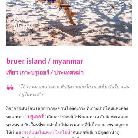
bruer island / myanmar
เที่ยว เกาะบรูเออร์ / ประเทศพม่า
“โอ้วววทะเลแสนงาม ฟ้าสีครามสดใส มองเห็นเรือใบ แล่น
อยู่ในทะเล”
?
ก็อากาศมันร้อน เลยอยากจะชวนไปติดเกาะ ที่เกาะเปิดใหม่แห่งท้อง
บรูเออร์
ทะเลพม่า “
” (Bruer Island) ไปรับลมทะเล สัมผัสทะเลและ
หาดทรายกัน ใครที่ชอบดำน้ำ ไม่ควรพลาดที่นี่เด็ดขาด เพราะถูกยก
ให้เป็น
สวรรค์แห่งใหม่ของโลกใต้น้ำ
กันเลยทีเดียว มีจุดดำน้ำดู