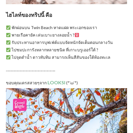
ไฮไลท์ของทริปนี้ คือ
พักผ่อนบน Twin Beach หาดแฝด พระเอกของเรา
พายเรือคายัค เล่นเบาะยางลอยน้ำ
?‍
รับประทานอาหารบุฟเฟ่ต์แบบจัดหนักจัดเต็มตอนกลางวัน
ไปชมปะการังหลากหลายชนิด ที่เกาะบรูเออร์ใต้
?
ไปจุดดำน้ำ ดาวทับทิม สามารถเห็นสีสันของใต้ท้องทะเล
…………………………………………..
LOOKSI
ขอบคุณเดรสสวยๆจาก
(*’ω’*)