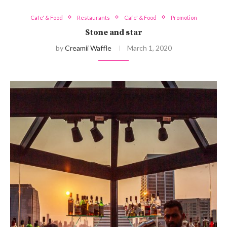
Cafe' & Food
Restaurants
Cafe' & Food
Promotion
Stone and star
by
Creamii Waffle
March 1, 2020