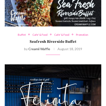
Buffet
Cafe' & Food
Cafe' & Food
Promotion
Seafresh Riverside Buffet
by
Creamii Waffle
August 18, 2019