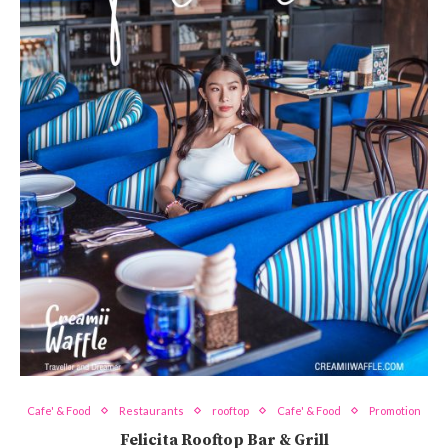
Cafe' & Food
Restaurants
rooftop
Cafe' & Food
Promotion
Felicita Rooftop Bar & Grill