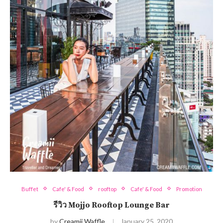
Buffet
Cafe' & Food
rooftop
Cafe' & Food
Promotion
รีวิว Mojjo Rooftop Lounge Bar
by
Creamii Waffle
January 25, 2020