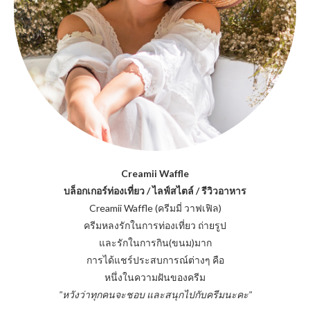
Creamii Waffle
บล็อกเกอร์ท่องเที่ยว / ไลฟ์สไตล์ / รีวิวอาหาร
Creamii Waffle (ครีมมี่ วาฟเฟิล)
ครีมหลงรักในการท่องเที่ยว ถ่ายรูป
และรักในการกิน(ขนม)มาก
การได้แชร์ประสบการณ์ต่างๆ คือ
หนึ่งในความฝันของครีม
"หวังว่าทุกคนจะชอบ และสนุกไปกับครีมนะคะ"