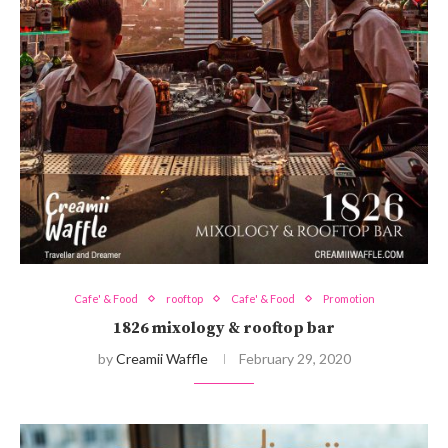
Cafe' & Food
rooftop
Cafe' & Food
Promotion
1826 mixology & rooftop bar
by
Creamii Waffle
February 29, 2020