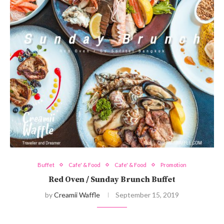
Buffet
Cafe' & Food
Cafe' & Food
Promotion
Red Oven / Sunday Brunch Buffet
by
Creamii Waffle
September 15, 2019