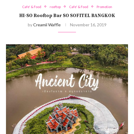
Cafe' & Food
rooftop
Cafe' & Food
Promotion
HI-SO Rooftop Bar SO SOFITEL BANGKOK
by
Creamii Waffle
November 16, 2019