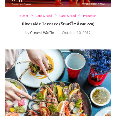
Buffet
Cafe' & Food
Cafe' & Food
Promotion
Riverside Terrace (ริเวอร์ไซด์ เทอเรซ)
by
Creamii Waffle
October 10, 2019