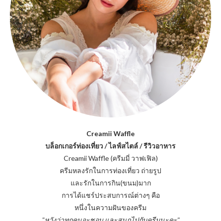
Creamii Waffle
บล็อกเกอร์ท่องเที่ยว / ไลฟ์สไตล์ / รีวิวอาหาร
Creamii Waffle (ครีมมี่ วาฟเฟิล)
ครีมหลงรักในการท่องเที่ยว ถ่ายรูป
และรักในการกิน(ขนม)มาก
การได้แชร์ประสบการณ์ต่างๆ คือ
หนึ่งในความฝันของครีม
"หวังว่าทุกคนจะชอบ และสนุกไปกับครีมนะคะ"