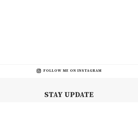
FOLLOW ME ON INSTAGRAM
STAY UPDATE
Subscribe my Newsletter for new blog posts, tips & new photos.
Let's stay updated!