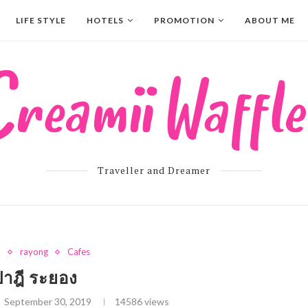
LIFE STYLE
HOTELS
PROMOTION
ABOUT ME
Traveller and Dreamer
d
rayong
Cafes
ปาฎี ระยอง
September 30, 2019
14586
views