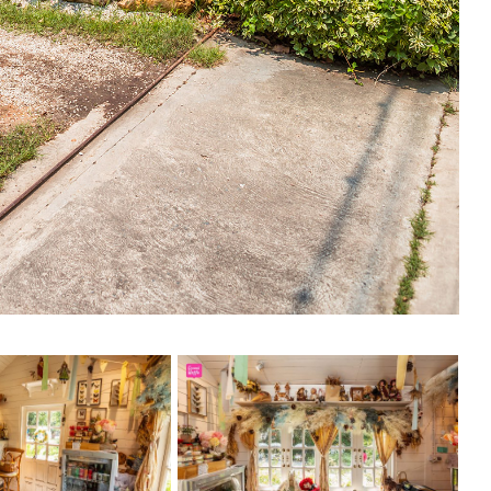
วเมืองจังหวัดระยองนะทุกคน
กก
น่าร้ากก แถมมี
บ้านไม้สีขาว
ได้ฟีลแบบมาจิบชาบ้านเพื่อนอะไรงี้อะ
้รู้สึกร้อนอะไรขนาดนั้น เพราะที่นี่ต้นไม้ใหญ่ร่มรื่น มีลมพัดเย็น
รอบๆสวนด้วย
เลยนั่งกิน ถ่ายรูป นั่งกลางสวนลมเย็นฟังเพลงเพลินๆกัน
ี้