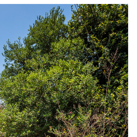
Instragram
ใน
เห็นแล้วก็บอกตัวเองว่า ร้านน่ารักขนาดนี้ต้องมาให้ได้
ge
ข้าวเปลือก
?
?
?
คำว่า ปาฎี
(อ่านว่า ปา-ดี)
แปลว่า
จึงหมายถึง ร้าน
Hand made
 เครื่องดื่ม ขนมเค้ก ขนมหวานต่างๆ
และมีงาน
แนว
างๆ ทั้งของแต่งบ้าน, งานผ้า เช่น ผ้าห่,ม ผ้าปูที่นอน, ของชำร่วย ต่างๆ
วยน้า