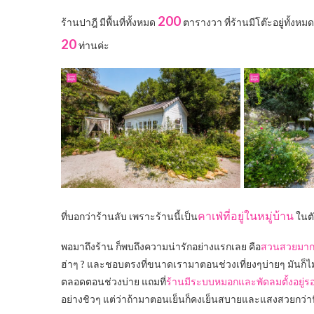
ร้านปาฎี ระยอง
คาเฟ่ในสวนสไตล์อังกฤษฮิ!
ปาฎี
รีวิวคาเฟ่ ร้าน “
” ร้านลับ (ที่ไม่ลับ)