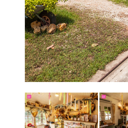
คาเฟ่ที่อยู่ในหมู่บ้าน
ที่บอกว่าร้านลับ เพราะร้านนี้เป็น
ในตั
พอมาถึงร้าน ก็พบถึงความน่ารักอย่างแรกเลย คือ
สวนสวยมา
ฮ่าๆ ? และชอบตรงที่ขนาดเรามาตอนช่วงเที่ยงๆบ่ายๆ มันก็ไม่ได
ตลอดตอนช่วงบ่าย แถมที่
ร้านมีระบบหมอกและพัดลมตั้งอยู่
อย่างชิวๆ แต่ว่าถ้ามาตอนเย็นก็คงเย็นสบายและแสงสวยกว่าน