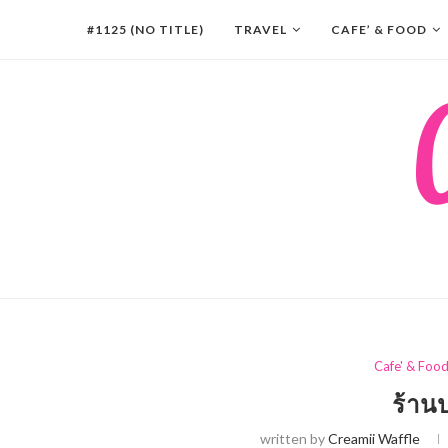
#1125 (NO TITLE)
TRAVEL
CAFE’ & FOOD
Cafe' & Foo
ร้าน
written by
Creamii Waffle