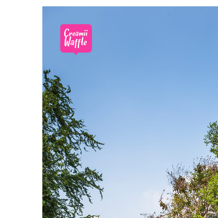
ครั้งแรกที่เห็นร้านปาฎี ก็คงเป็นตอนที่ไถมือถือแล้วเจอร้านนี้
สักครั้งแล้วหล่ะ! ?
คาเฟ่น่ารักๆในสวนสไตล์ English Cotta
ร้านปาฎี เป็น
พร้อมที่จะเจริญงอกงามเหมือนเมล็ดข้าว ภายในร้านมีทั้ง
กาแฟ
Vintage น่ารักๆมากมาย ทั้ง
เสื้อผ้า, กระเป๋า, เครื่องประดับต่
แถมที่นี่ยังเปิดให้บริการเรื่องเช่าสถานที่สำหรับถ่ายภาพอีกด้