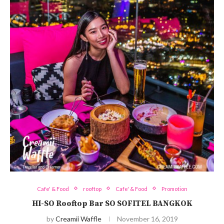
Cafe' & Food
rooftop
Cafe' & Food
Promotion
HI-SO Rooftop Bar SO SOFITEL BANGKOK
by
Creamii Waffle
November 16, 2019