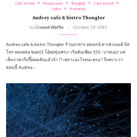
Cafe' & Food
Restaurants
Bangkok
Cafe' & Food
Cafes
Promotion
Audrey cafe & bistro Thonglor
by
Creamii Waffle
October 19, 2019
Audrey cafe & bistro Thonglor ร้านอาหาร ออเดรย์ คาเฟ่ แอนด์ บิส
โทร ทองหล่อ ซอย11 โอ้ยยขุ่นพระ! เริ่มต้นเพียง 555.- บาทเอง! แค่
เห็นราคาก็กรี๊ดดดลั่นแล้วจ้า ?? เพราะอะไรหน่ะหรอ ? ก็เพราะว่า
ตอนนี้ Audrey…