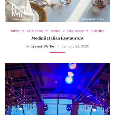
Buffet
Cafe' & Food
rooftop
Cafe' & Food
Promotion
Medinii Italian Restaurant
by
Creamii Waffle
January 26, 2020