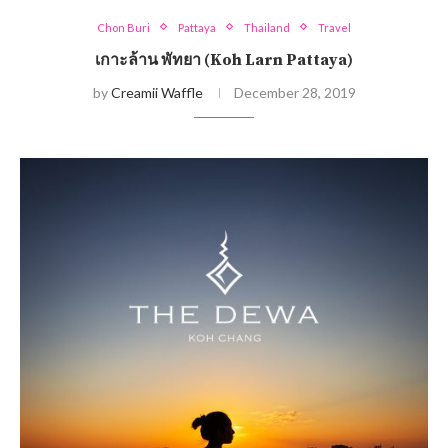
Chon Buri
Pattaya
Thailand
Travel
เกาะล้าน พัทยา (Koh Larn Pattaya)
by
Creamii Waffle
December 28, 2019