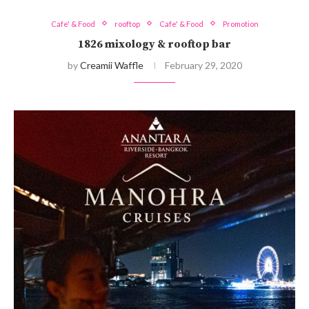
Cafe' & Food
rooftop
Cafe' & Food
Promotion
1826 mixology & rooftop bar
by
Creamii Waffle
February 29, 2020