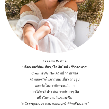
Creamii Waffle
บล็อกเกอร์ท่องเที่ยว / ไลฟ์สไตล์ / รีวิวอาหาร
Creamii Waffle (ครีมมี่ วาฟเฟิล)
ครีมหลงรักในการท่องเที่ยว ถ่ายรูป
และรักในการกิน(ขนม)มาก
การได้แชร์ประสบการณ์ต่างๆ คือ
หนึ่งในความฝันของครีม
"หวังว่าทุกคนจะชอบ และสนุกไปกับครีมนะคะ"