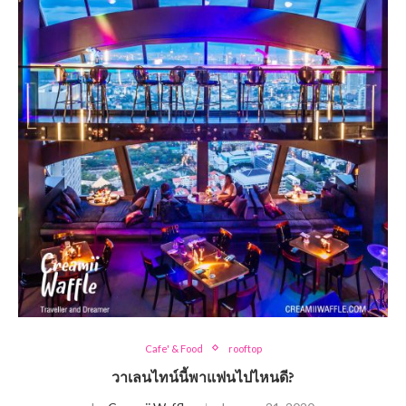
Cafe' & Food
rooftop
วาเลนไทน์นี้พาแฟนไปไหนดี?