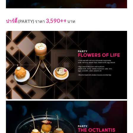
3,590++
ปาร์ตี้
(PARTY) ราคา
บาท