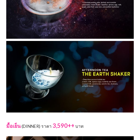
3,590++
มื้อเย็น
(DINNER) ราคา
บาท