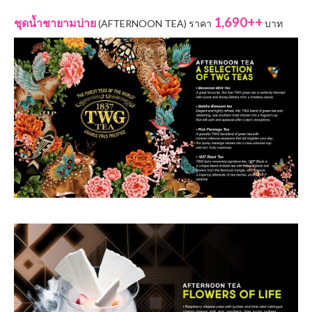
1,690++
ชุดน้ำชายามบ่าย
(AFTERNOON TEA) ราคา
บาท