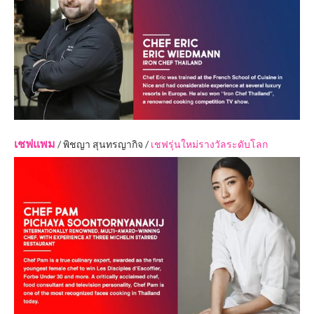
เชฟแพม
/ พิชญา สุนทรญากิจ /
เชฟรุ่นใหม่รางวัลระดับโลก