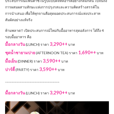
ประสบการณ์แฟนตาซีในรูปแบบดิจิทัลอาร์ตอย่างกลมกลืน ไปจนถึง
การผสมผสานทักษะแห่งการปรุงรสและความคิดสร้างสรรค์ใน
การนำเสนอ เพื่อให้ทุกจานคือสุดยอดประสบการณ์แห่งประสาท
สัมผัสอย่างแท้จริง
ห้ามพลาด!! เปิดประสบการณ์ใหม่กับมื้ออาหารสุดอลังการ ได้ถึง 4
รอบมื้ออาหาร คือ
3,290++
มื้อกลางวัน
(LUNCH) ราคา
บาท
1,690++
ชุดน้ำชายามบ่าย
(AFTERNOON TEA) ราคา
บาท
3,590++
มื้อเย็น
(DINNER) ราคา
บาท
3,590++
ปาร์ตี้
(PARTY) ราคา
บาท
……………………………………………………….
3,290++
มื้อกลางวัน
(LUNCH) ราคา
บาท