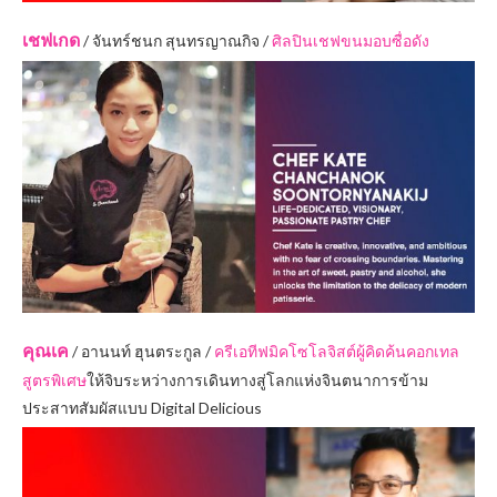
เชฟเกด
/ จันทร์ชนก สุนทรญาณกิจ /
ศิลปินเชฟขนมอบซื่อดัง
คุณเค
/ อานนท์ ฮุนตระกูล /
ครีเอทีฟมิคโซโลจิสต์ผู้คิดค้นคอกเทล
สูตรพิเศษ
ให้จิบระหว่างการเดินทางสู่โลกแห่งจินตนาการข้าม
ประสาทสัมผัสแบบ Digital Delicious