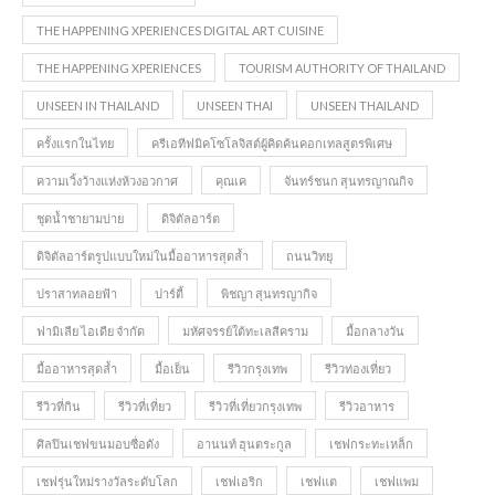
THE HAPPENING XPERIENCES DIGITAL ART CUISINE
THE HAPPENING XPERIENCES
TOURISM AUTHORITY OF THAILAND
UNSEEN IN THAILAND
UNSEEN THAI
UNSEEN THAILAND
ครั้งแรกในไทย
ครีเอทีฟมิคโซโลจิสต์ผู้คิดค้นคอกเทลสูตรพิเศษ
ความเวิ้งว้างแห่งห้วงอวกาศ
คุณเค
จันทร์ชนก สุนทรญาณกิจ
ชุดน้ำชายามบ่าย
ดิจิตัลอาร์ต
ดิจิตัลอาร์ตรูปแบบใหม่ในมื้ออาหารสุดล้ำ
ถนนวิทยุ
ปราสาทลอยฟ้า
ปาร์ตี้
พิชญา สุนทรญากิจ
ฟามิเลีย ไอเดีย จำกัด
มหัศจรรย์ใต้ทะเลสีคราม
มื้อกลางวัน
มื้ออาหารสุดล้ำ
มื้อเย็น
รีวิวกรุงเทพ
รีวิวท่องเที่ยว
รีวิวที่กิน
รีวิวที่เที่ยว
รีวิวที่เที่ยวกรุงเทพ
รีวิวอาหาร
ศิลปินเชฟขนมอบซื่อดัง
อานนท์ ฮุนตระกูล
เชฟกระทะเหล็ก
เชฟรุ่นใหม่รางวัลระดับโลก
เชฟเอริก
เชฟแต
เชฟแพม