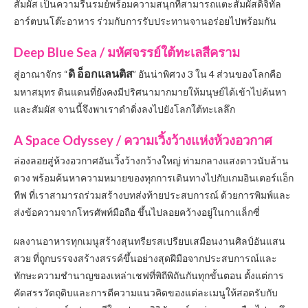
สัมผัส เป็นความรื่นรมย์พร้อมความสนุกที่สามารถแตะสัมผัสดิจิทัล
อาร์ตบนโต๊ะอาหาร ร่วมกับการรับประทานจานอร่อยไปพร้อมกัน
Deep Blue Sea / มหัศจรรย์ใต้ทะเลสีคราม
ดิ อ็อกแลนติส
สู่อาณาจักร “
” อันน่าพิศวง 3 ใน 4 ส่วนของโลกคือ
มหาสมุทร ดินแดนที่ยังคงมีปริศนามากมายให้มนุษย์ได้เข้าไปค้นหา
และสัมผัส จานนี้จึงพาเราดำดิ่งลงไปยังโลกใต้ทะเลลึก
A Space Odyssey / ความเวิ้งว้างแห่งห้วงอวกาศ
ล่องลอยสู่ห้วงอวกาศอันเวิ้งว้างกว้างใหญ่ ท่ามกลางแสงดาวนับล้าน
ดวง พร้อมค้นหาความหมายของทุกการเดินทางไปกับเกมอินเตอร์แอ็ก
ทีฟ ที่เราสามารถร่วมสร้างบทส่งท้ายประสบการณ์ ด้วยการพิมพ์และ
ส่งข้อความจากโทรศัพท์มือถือ ขึ้นไปลอยคว้างอยู่ในกาแล็กซี่
ผลงานอาหารทุกเมนูสร้างสุนทรียรสเปรียบเสมือนงานศิลป์อันแสน
สวย ที่ถูกบรรจงสร้างสรรค์ขึ้นอย่างสุดฝีมือจากประสบการณ์และ
ทักษะความชำนาญของเหล่าเชฟที่พิถีพิถันกันทุกขั้นตอน ตั้งแต่การ
คัดสรรวัตถุดิบและการตีความแนวคิดของแต่ละเมนูให้สอดรับกับ