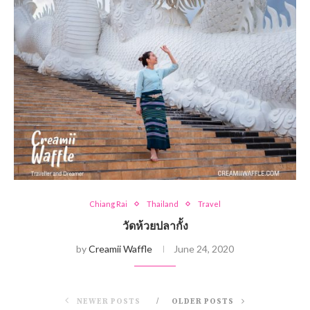
Chiang Rai
Thailand
Travel
วัดห้วยปลากั้ง
by
Creamii Waffle
June 24, 2020
NEWER POSTS
OLDER POSTS