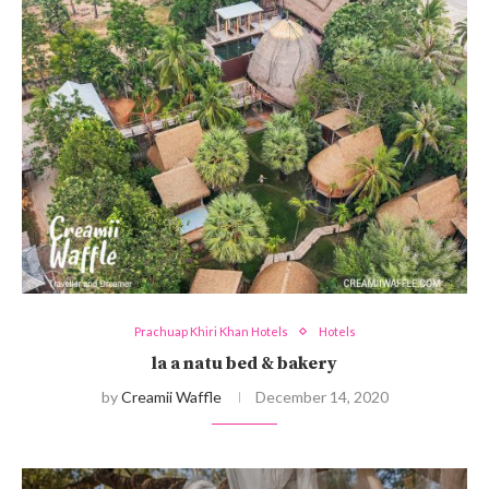
Prachuap Khiri Khan Hotels
Hotels
la a natu bed & bakery
by
Creamii Waffle
December 14, 2020