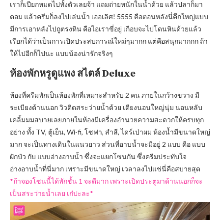
เราก็เปียกหมดไปทั้งตัวเลยจ้า แถมถ่ายหนักในน้ำด้วย แล้วปลาก็มา
ตอม แล้วครีมก็ลงไปเล่นน้ำ เออเลิศ! 5555 คือตอนหลังนี่คึกใหญ่แบบ
มีการเอาหลังไปถูตรงหิน คือไอเราขี่อยู่ เกือบจะไปโดนหินด้วยแล้ว
เรียกได้ว่าเป็นการเปิดประสบการณ์ใหม่ๆมากก แต่คือสนุกมากกก ถ้า
ให้ไปอีกก็ไปนะ แบบน้องน่ารักจริงๆ
ห้องพักหรูดูแพง สไตล์
Deluxe
ห้องที่ครีมพักเป็นห้องพักที่เหมาะสำหรับ 2 คน ภายในกว้างขวาง มี
ระเบียงด้านนอก วิวติดสระว่ายน้ำด้วย เตียงนอนใหญ่นุ่ม นอนหลับ
เคลิ้มมมสบายเลยภายในห้องมีเครื่องอำนวยความสะดวกให้ครบทุก
อย่าง ทั้ง TV, ตู้เย็น, Wi-fi, โซฟา, สำลี, ไดร์เป่าผม ห้องน้ำมีขนาดใหญ่
มาก จะเป็นทางเดินในแนวยาว ส่วนที่อาบน้ำจะมีอยู่ 2 แบบ คือ แบบ
ฝักบัว กับ แบบอ่างอาบน้ำ ซึ่งจะแยกโซนกัน ซึ่งครีมประทับใจ
อ่างอาบน้ำที่นี่มาก เพราะมีขนาดใหญ่ เวลาลงไปแช่นี่คือสบายสุด
*ถ้าจองโซนนี้ได้พักชั้น 1 จะดีมาก เพราะเปิดประตูมาด้านนอกก็จะ
เป็นสระว่ายน้ำเลย เก๋ปะละ*