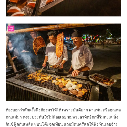
ต้องบอกว่าสักครั้งนึงต้องมาให้ได้ เพราะมันดีมาก พาแฟน หรือคุณพ่อ
คุณแม่มา คงจะประทับใจไม่น้อยเลย ชมพระอาทิตย์ตกที่ริมทะเล นั่ง
กินซีฟู๊ดกันเพลินๆ บนโต๊ะจุดเทียน แถมมีดนตรีสดให้ฟัง ฟินเลยจ้า!