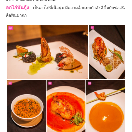
อกไก่พันกุ้ง
– เป็นอกไก่ที่เนื้อนุ่ม มีความฉ่ำแบบกำลังดี จิ้มกับซอสนี่
คือฟินมากก