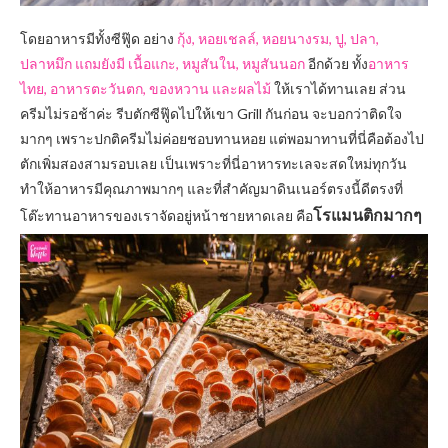
โดยอาหารมีทั้งซีฟู๊ด อย่าง
กุ้ง, หอยเชลล์, หอยนางรม, ปู, ปลา,
ปลาหมึก แถมยังมี เนื้อแกะ, หมูสันใน, หมูสันนอก
อีกด้วย ทั้ง
อาหาร
ไทย, อาหารตะวันตก, ของหวาน และผลไม้
ให้เราได้ทานเลย ส่วน
ครีมไม่รอช้าค่ะ รีบตักซีฟู๊ดไปให้เขา Grill กันก่อน จะบอกว่าติดใจ
มากๆ เพราะปกติครีมไม่ค่อยชอบทานหอย แต่พอมาทานที่นี่คือต้องไป
ตักเพิ่มสองสามรอบเลย เป็นเพราะที่นี่อาหารทะเลจะสดใหม่ทุกวัน
ทำให้อาหารมีคุณภาพมากๆ และที่สำคัญมาดินเนอร์ตรงนี้ดีตรงที่
โรแมนติกมากๆ
โต๊ะทานอาหารของเราจัดอยู่หน้าชายหาดเลย คือ