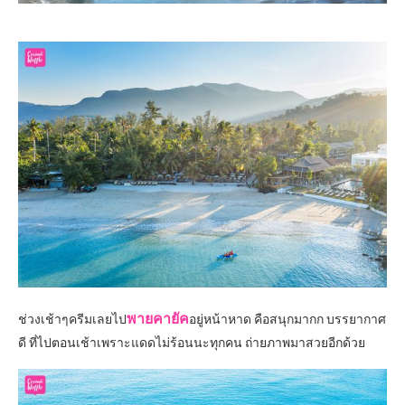
พายคายัค
ช่วงเช้าๆครีมเลยไป
อยู่หน้าหาด คือสนุกมากก บรรยากาศ
ดี ที่ไปตอนเช้าเพราะแดดไม่ร้อนนะทุกคน ถ่ายภาพมาสวยอีกด้วย