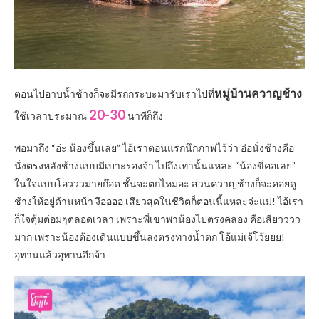
หมู่
บ้
านควาญช้าง
ตอนไปอาบน้ำช้างก็จะมีรถกระบะมารับเราไปที่
20-30
ใช้เวลาประมาณ
นาทีก็ถึง
พอมาถึง “อ่ะ น้องขึ้นเลย” ไอ้เราตอนแรกนึกภาพไว้ว่า อ๋อนั่งช้างคือ
นั่งตรงหลังช้างแบบมีเบาะรองจ้า ไปถึงเท่านั้นแหละ “น้องขี่คอเลย”
ในใจแบบโอวววมายก๊อด ชั้นจะตกไหมอะ ส่วนควาญช้างก็จะคอยดู
ช้างให้อยู่ด้านหน้า งืออออ เสียวสุดในชีวิตก็ตอนนี้แหละจ่ะแม่! ไอ้เรา
ก็ใจตุ้มต่อมๆตลอดเวลา เพราะพี่เขาพาน้องไปตรงคลอง คือเสียวววว
มาก เพราะน้องต้องเดินแบบขึ้นลงตรงทางน้ำตก โอ้แม่เจ้โว้ยยย!
อุทานแล้วอุทานอีกจ้า