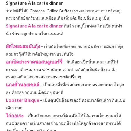
Signature A la carte dinner
วันปกติที่ไม่มี Charcoal Grilled Buffet เราจะมาทานอาหารพร้อมดู
พระอาทิตย์ตกริมทะเลเหมือนเดิม เพิ่มเติมคือเปลี่ยนเมนู เป็น
Signature A la carte dinner
กันจ้า เมนูนี้เชฟคนไทยเป็นคนทำ
น้า รับรองถูกปากคนไทยแน่นอน!
ผัดไทยผสมมันกุ้ง
– เป็นผัดไทยที่อร่อยยยมาก มันมีความมันจากกุ้ง
แถมตัวกุ้งที่ให้มาคือใหญ่มาก ประทับใจ
อกเป็ดย่างราดซอสบลูเบอร์รี่
– มันคืออกเป็ดนั่นแหละ แต่ที่ไม่
ธรรมดาคือซอสราด รสชาติแบบค่อนข้างตัดกับเป็ดนิดนึง แต่คือ
อร่อยลงตัวมากก ซอสจะออกรสชาติเปรี้ยวๆ
แกงคั่วหอยเชลล์
– เป็นแกงคั่วที่อร่อยมากก แบบอร่อยจนบอกไม่ถูก
ละ คือรสชาติแบบเผ็ดนิดๆ มันๆดี
Lobster Bisque
– เป็นซุปข้นล็อบสเตอร์ หอมมากอีกแล้วว กินแปป
เดียวหมด
ไก่กอเระ
– เป็นพริกแกงจากทางใต้ แต่ไม่ได้ใส่ความเผ็ดเท่าคนใต้
กิน มีผสมความเป็นสากลเข้ามานิดนึง เพื่อให้ลูกค้าต่างชาติทานได้
ง่ายขึ้น แต่โดยรวมคืออร่อยย