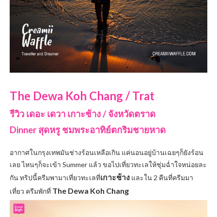
The Dewa Koh Chang / Trat
รีวิว เดอะ เดวา เกาะช้าง / จังหวัดตราด
Dinner สุดหรู ชมพระอาทิย์ตกริมชายหาด
อากาศในกรุงเทพมันช่างร้อนเหลือเกิน แค่นอนอยู่บ้านเฉยๆก็ยังร้อน
เลย ไหนๆก็จะเข้า Summer แล้ว ขอไปเที่ยวทะเลให้ชุ่มฉ่ำใจหน่อยละ
เกาะช้าง
กัน ทริปนี้ครีมพามาเที่ยวทะเลที่
และใน 2 คืนที่ครีมมา
The Dewa Koh Chang
เที่ยว ครีมพักที่