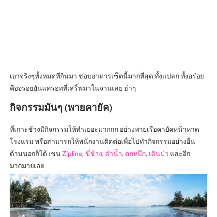
เอาจริงๆทั้งหมดที่กินมา ชอบอาหารเซ็ตนี้มากที่สุด ทั้งแปลก ทั้งอร่อย
คืออร่อยยันแครอทที่เสริ์ฟมาในจานเลย ฮ่าๆ
กิจกรรมมันๆ (พายคายัค)
ที่เกาะช้างมีกิจกรรมให้ทำเยอะมากกก อย่างพายเรือคายัคหน้าหาด
โรงแรม หรือสามารถให้พนักงานติดต่อเพื่อไปทำกิจกรรมอย่างอื่น
ด้านนอกก็ได้ เช่น
Zipline, ขี่ช้าง, ดำน้ำ, ตกหมึก, เดินป่า
และอีก
มากมายเลย