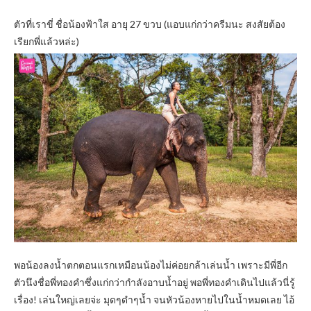
ตัวที่เราขี่ ชื่อน้องฟ้าใส อายุ 27 ขวบ (แอบแก่กว่าครีมนะ สงสัยต้อง
เรียกพี่แล้วหล่ะ)
พอน้องลงน้ำตกตอนแรกเหมือนน้องไม่ค่อยกล้าเล่นน้ำ เพราะมีพี่อีก
ตัวนึงชื่อพี่ทองคำซึ่งแก่กว่ากำลังอาบน้ำอยู่ พอพี่ทองคำเดินไปแล้วนี่รู้
เรื่อง! เล่นใหญ่เลยจ่ะ มุดๆดำๆน้ำ จนหัวน้องหายไปในน้ำหมดเลย ไอ้