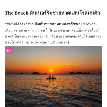
The Beach ดินเนอร์ริม
ชายหาดแสนโรแมนติก
ติดกับชายหาดคลองพร้าว
รีสอร์ทนี้คือดีตรงที่อยู่
เลย หาดทราย
เนียน ทะเลสวย สามารถเล่นน้ำได้อย่างสบายๆ ตอนเย็นๆตรงนี้จะมี
ส่วนที่เป็นร้านอาหารและบาร์มาตั้ง สามารถจับจองที่กันได้เลยน๊าาา
(จองโต๊ะติดริมทะเล แจ้งพนักงานเนิ่นๆนะคะ)