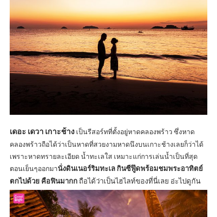
เดอะ เดวา เกาะช้าง
เป็นรีสอร์ทที่ตั้งอยู่หาดคลองพร้าว ซึ่งหาด
คลองพร้าวถือได้ว่าเป็นหาดที่สวยงามหาดนึงบนเกาะช้างเลยก็ว่าได้
เพราะหาดทรายละเอียด น้ำทะเลใส เหมาะแก่การเล่นน้ำเป็นที่สุด
ตอนเย็นๆออกมา
นั่งดินเนอร์ริมทะเล กินซีฟู๊ดพร้อมชมพระอาทิตย์
ตกไปด้วย คือฟินมากก
ถือได้ว่าเป็นไฮไลท์ของที่นี่เลย อ่ะไปดูกัน