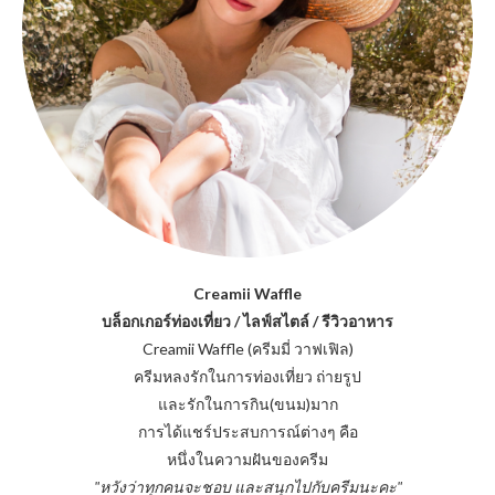
Creamii Waffle
บล็อกเกอร์ท่องเที่ยว / ไลฟ์สไตล์ / รีวิวอาหาร
Creamii Waffle (ครีมมี่ วาฟเฟิล)
ครีมหลงรักในการท่องเที่ยว ถ่ายรูป
และรักในการกิน(ขนม)มาก
การได้แชร์ประสบการณ์ต่างๆ คือ
หนึ่งในความฝันของครีม
"หวังว่าทุกคนจะชอบ และสนุกไปกับครีมนะคะ"