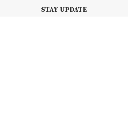
STAY UPDATE
Subscribe my Newsletter for new blog posts, tips & new photos.
Let's stay updated!
Copyright 2019 By Creamii Waffle | All Right Reserved.
BACK TO TOP