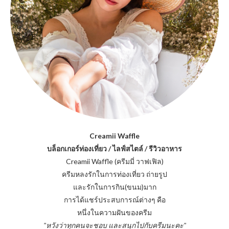
Creamii Waffle
บล็อกเกอร์ท่องเที่ยว / ไลฟ์สไตล์ / รีวิวอาหาร
Creamii Waffle (ครีมมี่ วาฟเฟิล)
ครีมหลงรักในการท่องเที่ยว ถ่ายรูป
และรักในการกิน(ขนม)มาก
การได้แชร์ประสบการณ์ต่างๆ คือ
หนึ่งในความฝันของครีม
"หวังว่าทุกคนจะชอบ และสนุกไปกับครีมนะคะ"