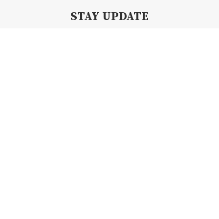
STAY UPDATE
Subscribe my Newsletter for new blog posts, tips & new photos.
Let's stay updated!
Copyright 2019 By Creamii Waffle | All Right Reserved.
BACK TO TOP