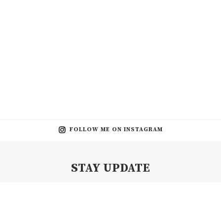
FOLLOW ME ON INSTAGRAM
STAY UPDATE
Subscribe my Newsletter for new blog posts, tips & new photos.
Let's stay updated!