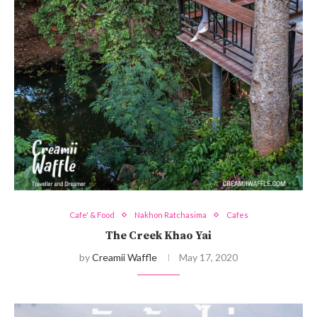
Cafe' & Food
Nakhon Ratchasima
Cafes
The Creek Khao Yai
by
Creamii Waffle
May 17, 2020