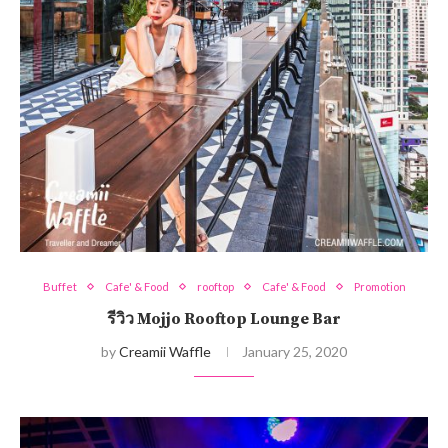
Buffet
Cafe' & Food
rooftop
Cafe' & Food
Promotion
รีวิว Mojjo Rooftop Lounge Bar
by
Creamii Waffle
January 25, 2020