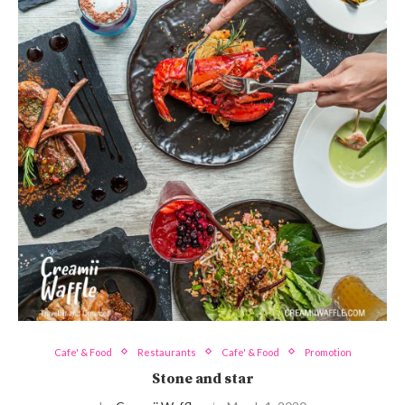
Cafe' & Food
Restaurants
Cafe' & Food
Promotion
Stone and star