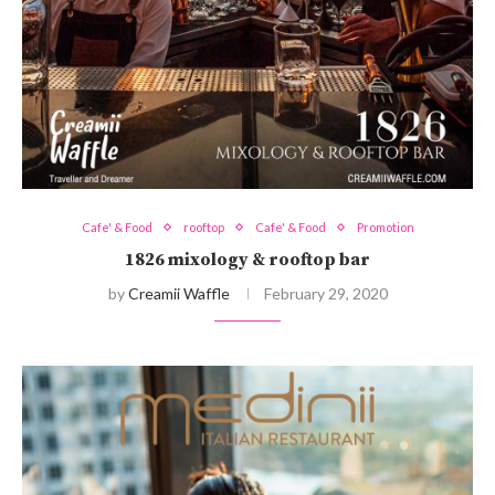
Cafe' & Food
rooftop
Cafe' & Food
Promotion
1826 mixology & rooftop bar
by
Creamii Waffle
February 29, 2020