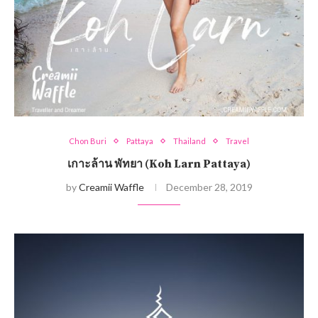
Chon Buri
Pattaya
Thailand
Travel
เกาะล้าน พัทยา (Koh Larn Pattaya)
by
Creamii Waffle
December 28, 2019