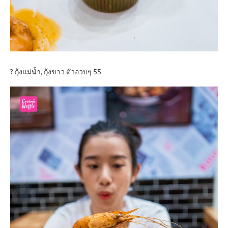
? กุ้งแม่น้ำ, กุ้งขาว ตัวอวบๆ 55