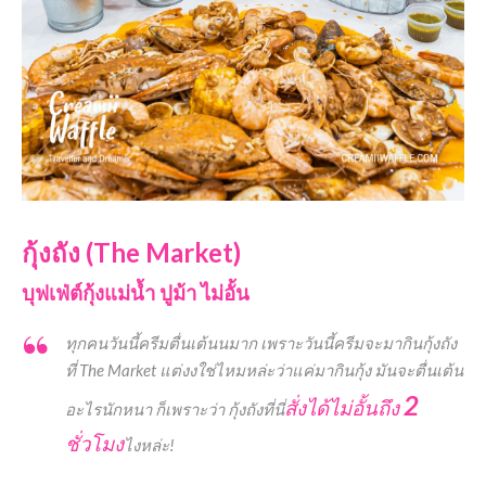
กุ้งถัง (The Market)
บุฟเฟ่ต์กุ้งแม่น้ำ ปูม้า ไม่อั้น
ทุกคนวันนี้ครีมตื่นเต้นนมาก เพราะวันนี้ครีมจะมากินกุ้งถัง
ที่ The Market แต่งงใช่ไหมหล่ะว่าแค่มากินกุ้ง มันจะตื่นเต้น
2
สั่งได้ไม่อั้นถึง
อะไรนักหนา ก็เพราะว่า กุ้งถังที่นี่
ชั่วโมง
ไงหล่ะ!