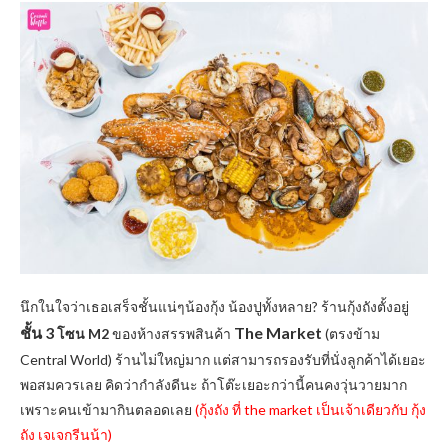
นึกในใจว่าเธอเสร็จชั้นแน่ๆน้องกุ้ง น้องปูทั้งหลาย? ร้านกุ้งถังตั้งอยู่
ชั้น 3
The Market
โซน M2
ของห้างสรรพสินค้า
(ตรงข้าม
Central World) ร้านไม่ใหญ่มาก แต่สามารถรองรับที่นั่งลูกค้าได้เยอะ
พอสมควรเลย คิดว่ากำลังดีนะ ถ้าโต๊ะเยอะกว่านี้คนคงวุ่นวายมาก
เพราะคนเข้ามากินตลอดเลย
(กุ้งถัง ที่ the market เป็นเจ้าเดียวกับ กุ้ง
ถัง เจเจกรีนน้า)