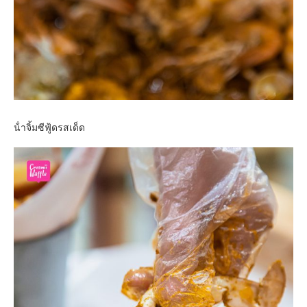
น้ําจิ้มซีฟู้ดรสเด็ด