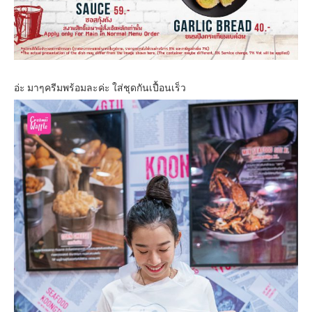
อ่ะ มาๆครีมพร้อมละค่ะ ใส่ชุดกันเปื้อนเร็ว