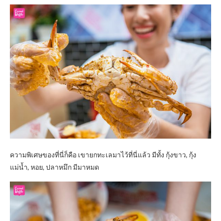
ความพิเศษของที่นี่ก็คือ เขายกทะเลมาไว้ที่นี่แล้ว มีทั้ง กุ้งขาว, กุ้ง
แม่น้ำ, หอย, ปลาหมึก มีมาหมด