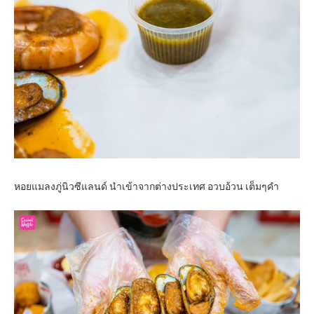
หอยแมลงภู่นิวซีแลนด์ นำเข้าจากต่างประเทศ อวบอ้วน เต็มๆคำ