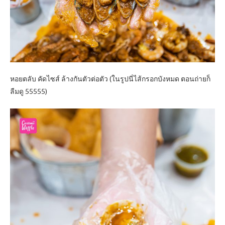
หอยตลับ คัดไซส์ ล้างกันตัวต่อตัว (ในรูปนี่ไส้กรอกบังหมด ตอนถ่ายก็
ลืมดู 55555)