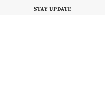
STAY UPDATE
Subscribe my Newsletter for new blog posts, tips & new photos.
Let's stay updated!
Copyright 2019 By Creamii Waffle | All Right Reserved.
BACK TO TOP