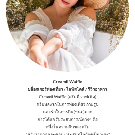
Creamii Waffle
บล็อกเกอร์ท่องเที่ยว / ไลฟ์สไตล์ / รีวิวอาหาร
Creamii Waffle (ครีมมี่ วาฟเฟิล)
ครีมหลงรักในการท่องเที่ยว ถ่ายรูป
และรักในการกิน(ขนม)มาก
การได้แชร์ประสบการณ์ต่างๆ คือ
หนึ่งในความฝันของครีม
"หวังว่าทุกคนจะชอบ และสนุกไปกับครีมนะคะ"