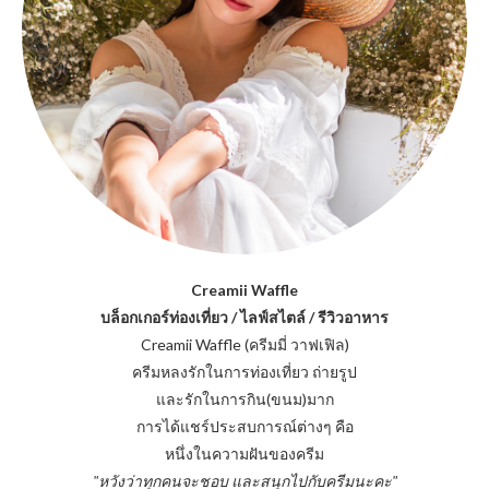
Creamii Waffle
บล็อกเกอร์ท่องเที่ยว / ไลฟ์สไตล์ / รีวิวอาหาร
Creamii Waffle (ครีมมี่ วาฟเฟิล)
ครีมหลงรักในการท่องเที่ยว ถ่ายรูป
และรักในการกิน(ขนม)มาก
การได้แชร์ประสบการณ์ต่างๆ คือ
หนึ่งในความฝันของครีม
"หวังว่าทุกคนจะชอบ และสนุกไปกับครีมนะคะ"