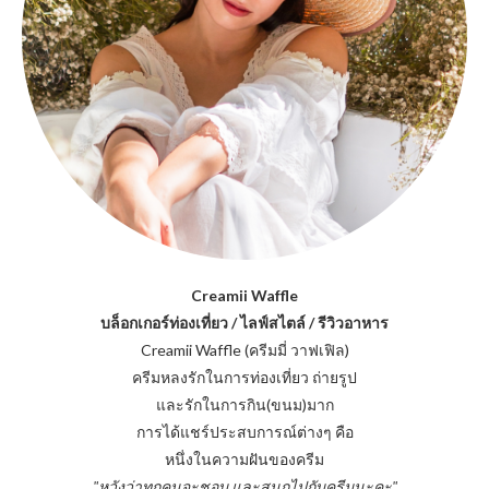
Creamii Waffle
บล็อกเกอร์ท่องเที่ยว / ไลฟ์สไตล์ / รีวิวอาหาร
Creamii Waffle (ครีมมี่ วาฟเฟิล)
ครีมหลงรักในการท่องเที่ยว ถ่ายรูป
และรักในการกิน(ขนม)มาก
การได้แชร์ประสบการณ์ต่างๆ คือ
หนึ่งในความฝันของครีม
"หวังว่าทุกคนจะชอบ และสนุกไปกับครีมนะคะ"