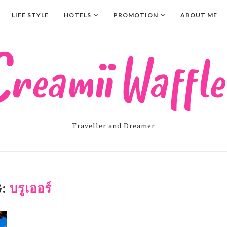
LIFE STYLE
HOTELS
PROMOTION
ABOUT ME
Traveller and Dreamer
G:
บรูเออร์