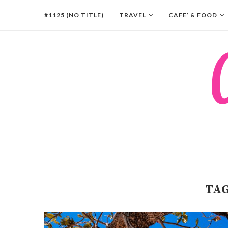
#1125 (NO TITLE)
TRAVEL
CAFE’ & FOOD
TA