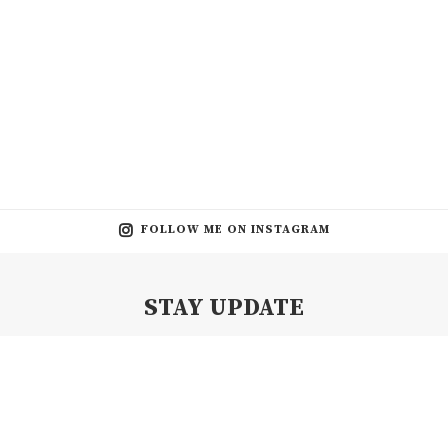
FOLLOW ME ON INSTAGRAM
STAY UPDATE
Subscribe my Newsletter for new blog posts, tips & new photos.
Let's stay updated!