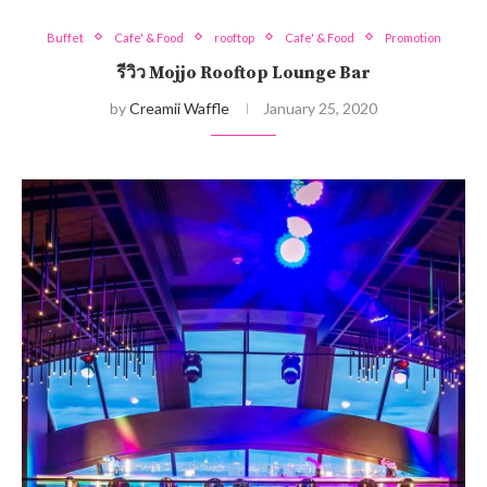
Buffet
Cafe' & Food
rooftop
Cafe' & Food
Promotion
รีวิว Mojjo Rooftop Lounge Bar
by
Creamii Waffle
January 25, 2020