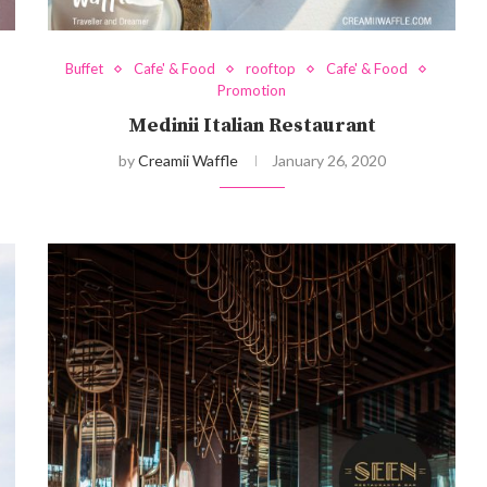
Buffet
Cafe' & Food
rooftop
Cafe' & Food
Promotion
Medinii Italian Restaurant
by
Creamii Waffle
January 26, 2020