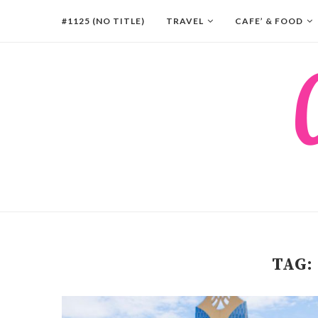
#1125 (NO TITLE)
TRAVEL
CAFE’ & FOOD
TAG: