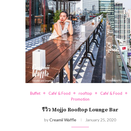
Buffet
Cafe' & Food
rooftop
Cafe' & Food
Promotion
รีวิว Mojjo Rooftop Lounge Bar
by
Creamii Waffle
January 25, 2020