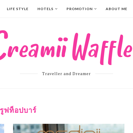
LIFE STYLE
HOTELS
PROMOTION
ABOUT ME
Traveller and Dreamer
รูฟท็อปบาร์