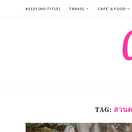
#1125 (NO TITLE)
TRAVEL
CAFE’ & FOOD
TAG:
สวนด