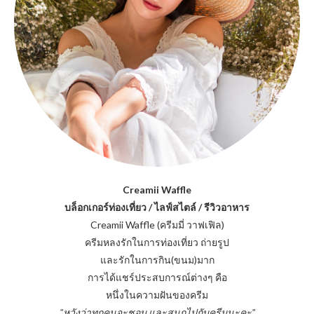
Creamii Waffle
บล็อกเกอร์ท่องเที่ยว / ไลฟ์สไตล์ / รีวิวอาหาร
Creamii Waffle (ครีมมี่ วาฟเฟิล)
ครีมหลงรักในการท่องเที่ยว ถ่ายรูป
และรักในการกิน(ขนม)มาก
การได้แชร์ประสบการณ์ต่างๆ คือ
หนึ่งในความฝันของครีม
"หวังว่าทุกคนจะชอบ และสนุกไปกับครีมนะคะ"