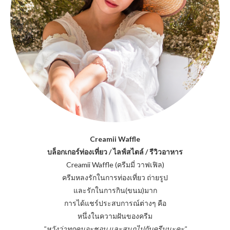
Creamii Waffle
บล็อกเกอร์ท่องเที่ยว / ไลฟ์สไตล์ / รีวิวอาหาร
Creamii Waffle (ครีมมี่ วาฟเฟิล)
ครีมหลงรักในการท่องเที่ยว ถ่ายรูป
และรักในการกิน(ขนม)มาก
การได้แชร์ประสบการณ์ต่างๆ คือ
หนึ่งในความฝันของครีม
"หวังว่าทุกคนจะชอบ และสนุกไปกับครีมนะคะ"