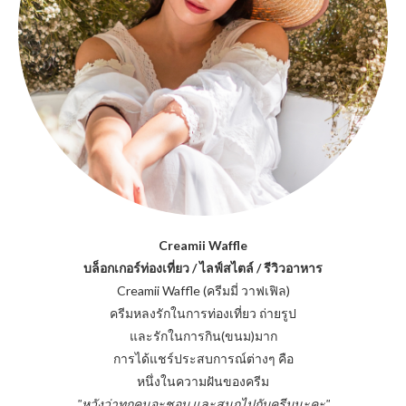
Creamii Waffle
บล็อกเกอร์ท่องเที่ยว / ไลฟ์สไตล์ / รีวิวอาหาร
Creamii Waffle (ครีมมี่ วาฟเฟิล)
ครีมหลงรักในการท่องเที่ยว ถ่ายรูป
และรักในการกิน(ขนม)มาก
การได้แชร์ประสบการณ์ต่างๆ คือ
หนึ่งในความฝันของครีม
"หวังว่าทุกคนจะชอบ และสนุกไปกับครีมนะคะ"