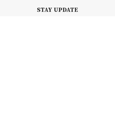
STAY UPDATE
Subscribe my Newsletter for new blog posts, tips & new photos.
Let's stay updated!
Copyright 2019 By Creamii Waffle | All Right Reserved.
BACK TO TOP