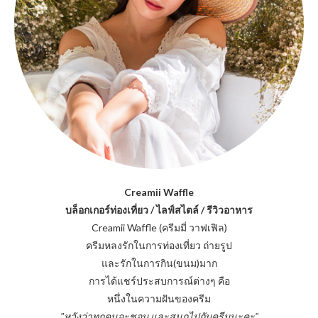
Creamii Waffle
บล็อกเกอร์ท่องเที่ยว / ไลฟ์สไตล์ / รีวิวอาหาร
Creamii Waffle (ครีมมี่ วาฟเฟิล)
ครีมหลงรักในการท่องเที่ยว ถ่ายรูป
และรักในการกิน(ขนม)มาก
การได้แชร์ประสบการณ์ต่างๆ คือ
หนึ่งในความฝันของครีม
"หวังว่าทุกคนจะชอบ และสนุกไปกับครีมนะคะ"