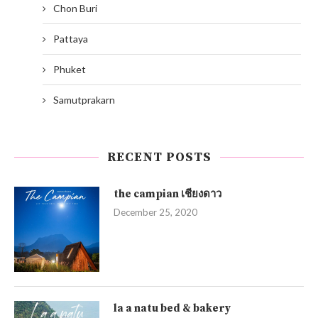
Chon Buri
Pattaya
Phuket
Samutprakarn
RECENT POSTS
the campian เชียงดาว
December 25, 2020
la a natu bed & bakery