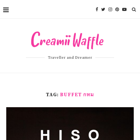
Traveller and Dreamer
TAG:
BUFFET กทม