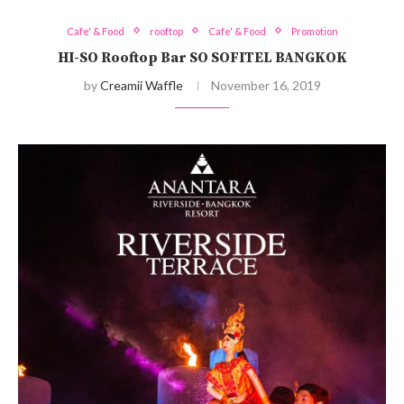
Cafe' & Food
rooftop
Cafe' & Food
Promotion
HI-SO Rooftop Bar SO SOFITEL BANGKOK
by
Creamii Waffle
November 16, 2019