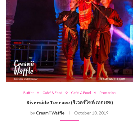
Buffet
Cafe' & Food
Cafe' & Food
Promotion
Riverside Terrace (ริเวอร์ไซด์ เทอเรซ)
by
Creamii Waffle
October 10, 2019