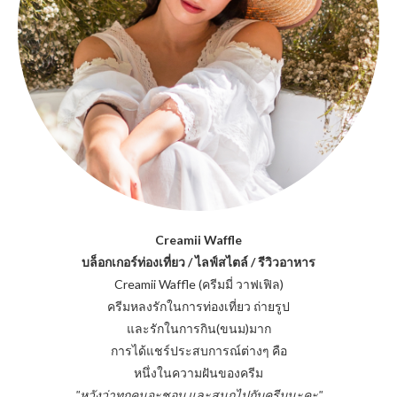
Creamii Waffle
บล็อกเกอร์ท่องเที่ยว / ไลฟ์สไตล์ / รีวิวอาหาร
Creamii Waffle (ครีมมี่ วาฟเฟิล)
ครีมหลงรักในการท่องเที่ยว ถ่ายรูป
และรักในการกิน(ขนม)มาก
การได้แชร์ประสบการณ์ต่างๆ คือ
หนึ่งในความฝันของครีม
"หวังว่าทุกคนจะชอบ และสนุกไปกับครีมนะคะ"