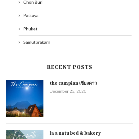
Chon Buri
Pattaya
Phuket
Samutprakarn
RECENT POSTS
the campian เชียงดาว
December 25, 2020
la a natu bed & bakery