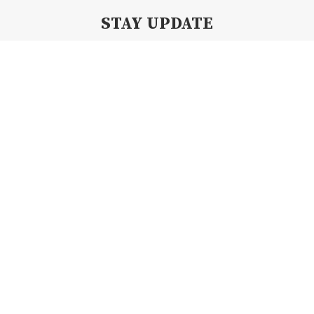
STAY UPDATE
Subscribe my Newsletter for new blog posts, tips & new photos.
Let's stay updated!
Copyright 2019 By Creamii Waffle | All Right Reserved.
BACK TO TOP