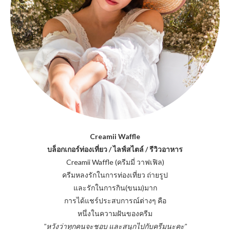
Creamii Waffle
บล็อกเกอร์ท่องเที่ยว / ไลฟ์สไตล์ / รีวิวอาหาร
Creamii Waffle (ครีมมี่ วาฟเฟิล)
ครีมหลงรักในการท่องเที่ยว ถ่ายรูป
และรักในการกิน(ขนม)มาก
การได้แชร์ประสบการณ์ต่างๆ คือ
หนึ่งในความฝันของครีม
"หวังว่าทุกคนจะชอบ และสนุกไปกับครีมนะคะ"