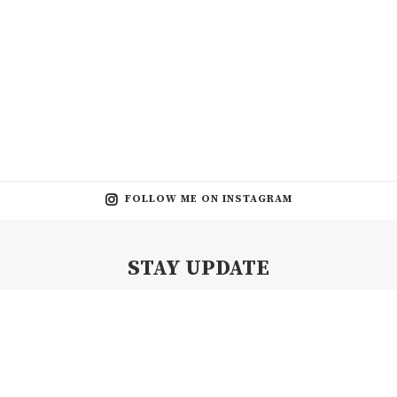
FOLLOW ME ON INSTAGRAM
STAY UPDATE
Subscribe my Newsletter for new blog posts, tips & new photos.
Let's stay updated!