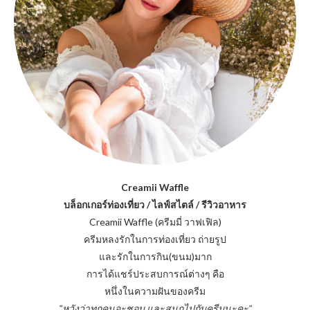
Creamii Waffle
บล็อกเกอร์ท่องเที่ยว / ไลฟ์สไตล์ / รีวิวอาหาร
Creamii Waffle (ครีมมี่ วาฟเฟิล)
ครีมหลงรักในการท่องเที่ยว ถ่ายรูป
และรักในการกิน(ขนม)มาก
การได้แชร์ประสบการณ์ต่างๆ คือ
หนึ่งในความฝันของครีม
"หวังว่าทุกคนจะชอบ และสนุกไปกับครีมนะคะ"