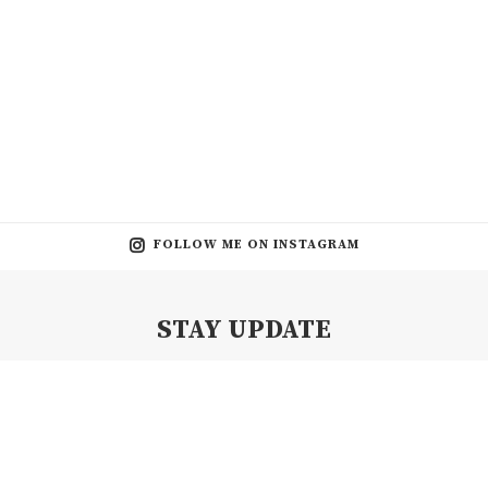
FOLLOW ME ON INSTAGRAM
STAY UPDATE
Subscribe my Newsletter for new blog posts, tips & new photos.
Let's stay updated!