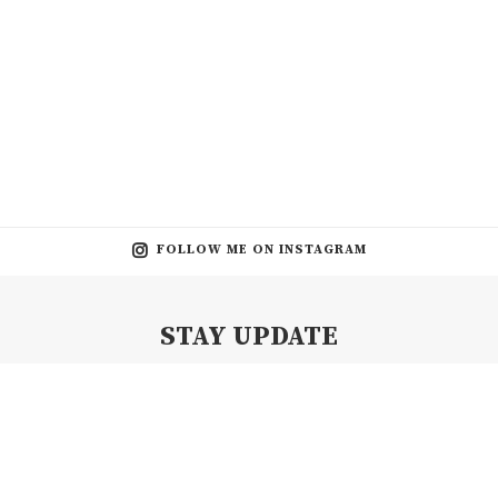
FOLLOW ME ON INSTAGRAM
STAY UPDATE
Subscribe my Newsletter for new blog posts, tips & new photos.
Let's stay updated!