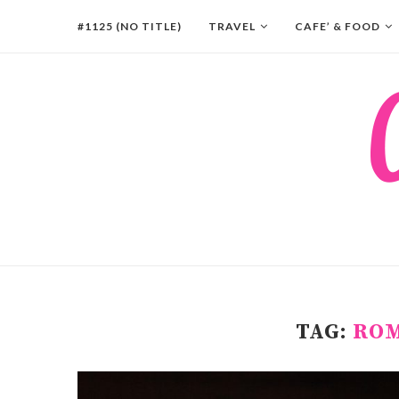
#1125 (NO TITLE)
TRAVEL
CAFE’ & FOOD
TAG:
ROM