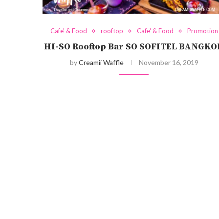
Cafe' & Food
rooftop
Cafe' & Food
Promotion
HI-SO Rooftop Bar SO SOFITEL BANGK
by
Creamii Waffle
November 16, 2019