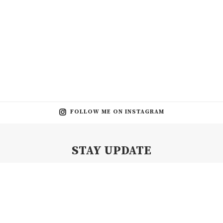
FOLLOW ME ON INSTAGRAM
STAY UPDATE
Subscribe my Newsletter for new blog posts, tips & new photos.
Let's stay updated!