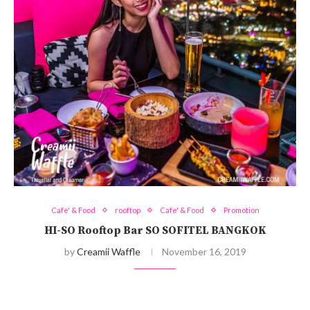
Cafe' & Food
rooftop
Cafe' & Food
Promotion
HI-SO Rooftop Bar SO SOFITEL BANGKOK
by
Creamii Waffle
November 16, 2019