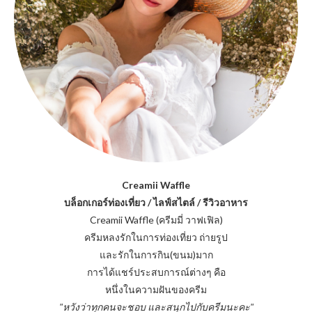
Creamii Waffle
บล็อกเกอร์ท่องเที่ยว / ไลฟ์สไตล์ / รีวิวอาหาร
Creamii Waffle (ครีมมี่ วาฟเฟิล)
ครีมหลงรักในการท่องเที่ยว ถ่ายรูป
และรักในการกิน(ขนม)มาก
การได้แชร์ประสบการณ์ต่างๆ คือ
หนึ่งในความฝันของครีม
"หวังว่าทุกคนจะชอบ และสนุกไปกับครีมนะคะ"