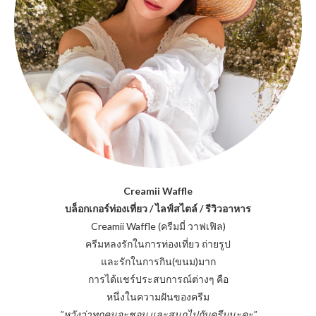
Creamii Waffle
บล็อกเกอร์ท่องเที่ยว / ไลฟ์สไตล์ / รีวิวอาหาร
Creamii Waffle (ครีมมี่ วาฟเฟิล)
ครีมหลงรักในการท่องเที่ยว ถ่ายรูป
และรักในการกิน(ขนม)มาก
การได้แชร์ประสบการณ์ต่างๆ คือ
หนึ่งในความฝันของครีม
"หวังว่าทุกคนจะชอบ และสนุกไปกับครีมนะคะ"