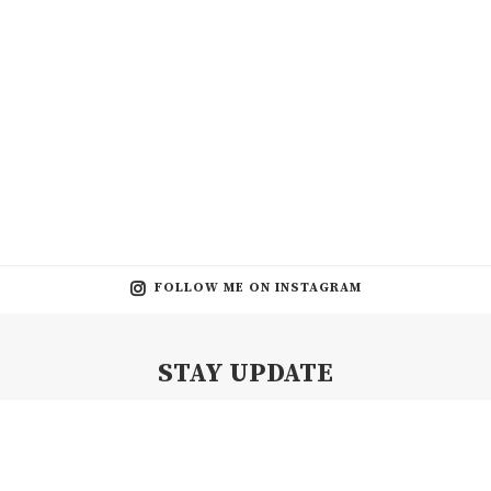
FOLLOW ME ON INSTAGRAM
STAY UPDATE
Subscribe my Newsletter for new blog posts, tips & new photos.
Let's stay updated!