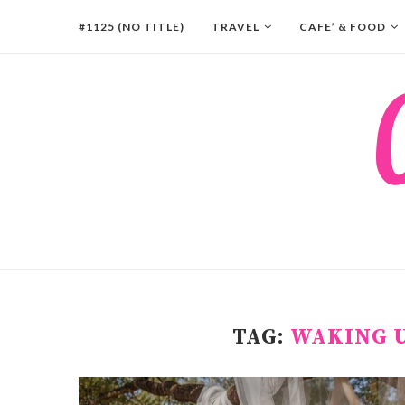
#1125 (NO TITLE)
TRAVEL
CAFE’ & FOOD
TAG:
WAKING U