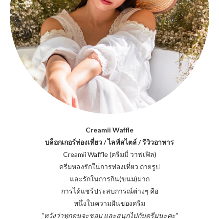
Creamii Waffle
บล็อกเกอร์ท่องเที่ยว / ไลฟ์สไตล์ / รีวิวอาหาร
Creamii Waffle (ครีมมี่ วาฟเฟิล)
ครีมหลงรักในการท่องเที่ยว ถ่ายรูป
และรักในการกิน(ขนม)มาก
การได้แชร์ประสบการณ์ต่างๆ คือ
หนึ่งในความฝันของครีม
"หวังว่าทุกคนจะชอบ และสนุกไปกับครีมนะคะ"