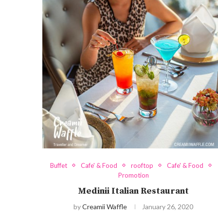
Buffet
Cafe' & Food
rooftop
Cafe' & Food
Promotion
Medinii Italian Restaurant
by
Creamii Waffle
January 26, 2020