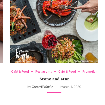
Cafe' & Food
Restaurants
Cafe' & Food
Promotion
Stone and star
by
Creamii Waffle
March 1, 2020