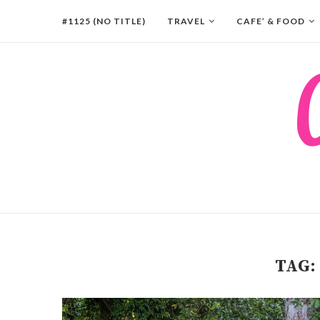
#1125 (NO TITLE)
TRAVEL
CAFE’ & FOOD
TAG