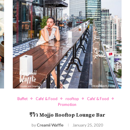
Buffet
Cafe' & Food
rooftop
Cafe' & Food
Promotion
รีวิว Mojjo Rooftop Lounge Bar
by
Creamii Waffle
January 25, 2020