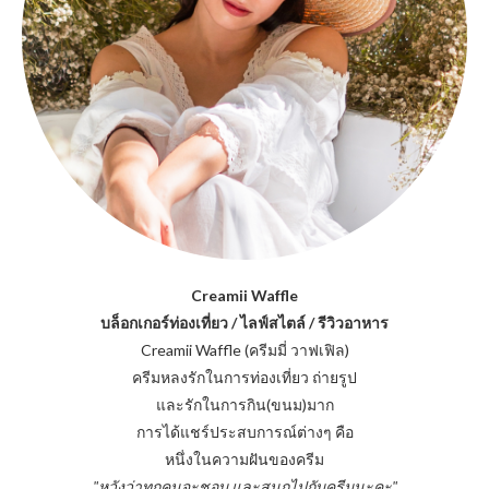
Creamii Waffle
บล็อกเกอร์ท่องเที่ยว / ไลฟ์สไตล์ / รีวิวอาหาร
Creamii Waffle (ครีมมี่ วาฟเฟิล)
ครีมหลงรักในการท่องเที่ยว ถ่ายรูป
และรักในการกิน(ขนม)มาก
การได้แชร์ประสบการณ์ต่างๆ คือ
หนึ่งในความฝันของครีม
"หวังว่าทุกคนจะชอบ และสนุกไปกับครีมนะคะ"