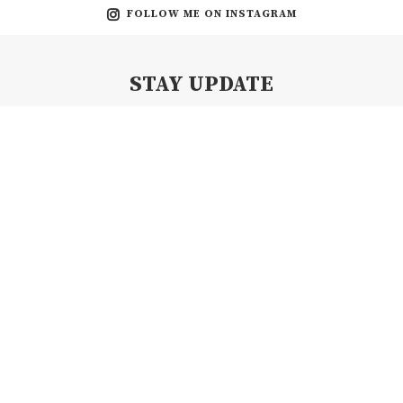
FOLLOW ME ON INSTAGRAM
STAY UPDATE
Subscribe my Newsletter for new blog posts, tips & new photos.
Let's stay updated!