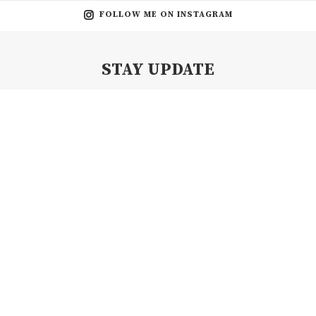
FOLLOW ME ON INSTAGRAM
STAY UPDATE
Subscribe my Newsletter for new blog posts, tips & new photos.
Let's stay updated!