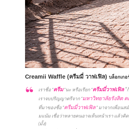
Creamii Waffle (ครีมมี่ วาฟเฟิล)
บล็อกเกอร์
ครีม
ครีมมี่วาฟเฟิล
“
เราชื่อ “
“นะ หรือเรียก “
ก
มหาวิทยาลัยรังสิต 
เราจบปริญญาตรีจาก “
ครีมมี่วาฟเฟิล
ที่มาของชื่อ “
” มาจากเพื่อนสม
มแน้ม เชื่อว่าหลายคนอาจเห็นหน้าเรา แล้วคิดว
(มั้ง)