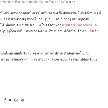
หน่อย ซึ่งมันอาจดูขัดกับบุคลิกเราไปนิด ฮ่าๆ
ขึ้นมา เพราะว่าตอนนั้นเราไปเที่ยวคาเฟ่ ซึ่งปกติเราจะไปกับเพื่อน แต่มี
ะว่า คาเฟ่หวานๆ สาวๆไปถ่ายรูปกัน แฟนก็เกร็งๆ ดูเขินๆอายๆ
 เพื่อแก้ขัด แก้เขิน และมันโชคดีตรงที่ว่า
แฟนเราเป็นตากล้อง และ
ปๆมาๆก็กลายเป็นทำเพจจริงจัง ละก็ทำมาจนมีเว็บนี้ละจ้า
ครีมเลยเป็น
่องกินๆทั้งหลายยที่ครีมพบเจอมาผ่านทางรูปภาพ ตัวอักษรลงใน
IG
,
นะ อย่าลืมกดติดตาม และหวังว่าทุกคนจะชอบและสนุกไปกับครีมนะ