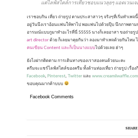
แต่ไลฟ์สไตล์การเที่ยวชอบแนวลุยๆ แอดเวนเจอร์
เราชอบกิน เที่ยว ถ่ายรูป ตามประสาสาวๆ จริงๆที่เริ่มทำเพจนี้
อยู่วันนึงเราอ้อนแฟนให้พาไป พอแฟนไปด้วยปุ๊บ นึกภาพตามน
อารมณ์แบบกูมาทำอะไรที่นี่ 55555 นางก็เลยอาสา ขอถ่ายรูปให้
art director
ด้วย ก็เลยมาคุยกันว่า ลองมาทำเพจด้วยกันไหม ไ
คนเขียน Content และก็เป็นนางแบบ
ไปด้วยเลย ฮ่าๆ
ยังไงฝากติดตาม การเดินทางของเราสองคนด้วยนะคะ
ครีมจะแชร์ไลฟ์สไตล์ของครีม ทั้งด้านท่องเที่ยว ถ่ายรูป เรื
Facebook
,
Pinterest
,
Twitter
และ
www.creamiiwaffle.com
ขอบคุณมากค้าบบบ
Facebook Comments
SHARE