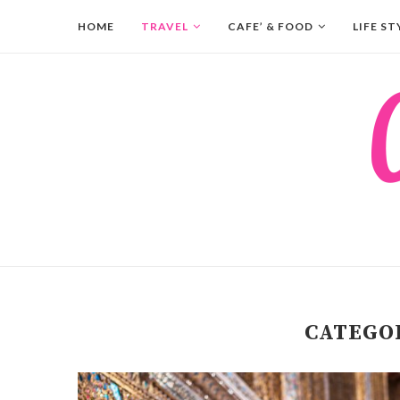
HOME
TRAVEL
CAFE’ & FOOD
LIFE ST
CATEGO