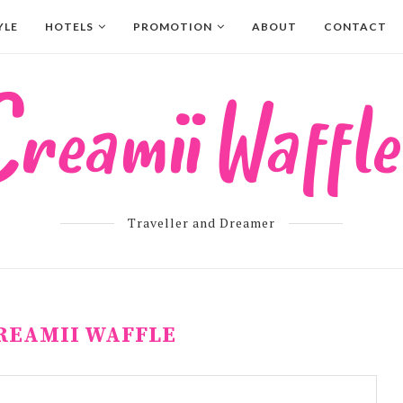
YLE
HOTELS
PROMOTION
ABOUT
CONTACT
Traveller and Dreamer
REAMII WAFFLE