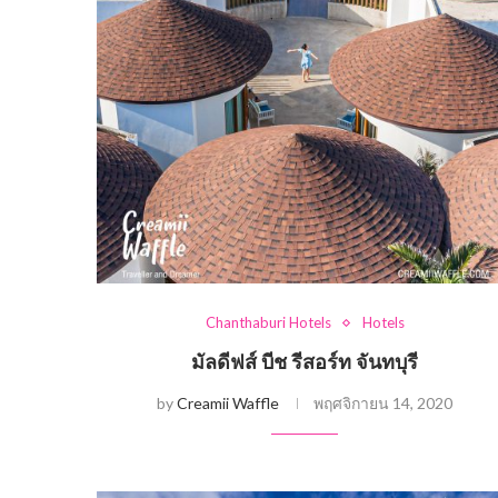
Chanthaburi Hotels
Hotels
มัลดีฟส์ บีช รีสอร์ท จันทบุรี
by
Creamii Waffle
พฤศจิกายน 14, 2020