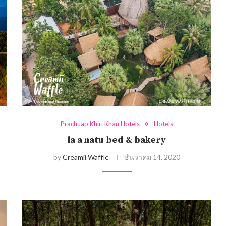
Prachuap Khiri Khan Hotels
Hotels
la a natu bed & bakery
by
Creamii Waffle
ธันวาคม 14, 2020