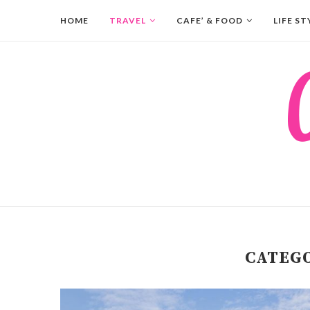
HOME
TRAVEL
CAFE’ & FOOD
LIFE ST
CATEG